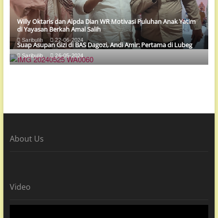
Willy Oktaris dan Aipda Dian WR Motivasi Puluhan Anak Yatim
di Yayasan Berkah Amal Salih
Saribulih
22-06-2024
Suap Asupan Gizi di BAS Dagozi, Andi Amir: Pertama di Lubeg
Saribulih
26-05-2024
About Us
Video
Pemutar