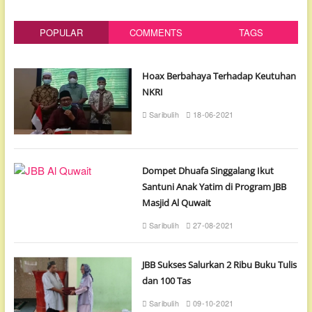
POPULAR
COMMENTS
TAGS
Hoax Berbahaya Terhadap Keutuhan
NKRI
Saribulih
18-06-2021
Dompet Dhuafa Singgalang Ikut
Santuni Anak Yatim di Program JBB
Masjid Al Quwait
Saribulih
27-08-2021
JBB Sukses Salurkan 2 Ribu Buku Tulis
dan 100 Tas
Saribulih
09-10-2021